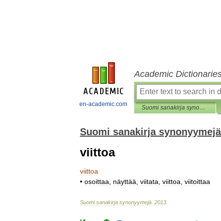
Academic Dictionarie
en-academic.com
Suomi sanakirja synonyymejä
Suomi sanakirja synonyymejä
viittoa
viittoa
•
osoittaa
,
näyttää
,
viitata
,
viittoa
,
viitoittaa
Suomi
sanakirja
synonyymejä
.
2013
.