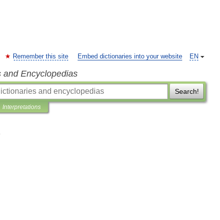
Remember this site
Embed dictionaries into your website
EN
s and Encyclopedias
Search!
Interpretations