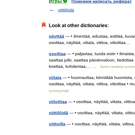
Игры ⚽
Поможем написать реферат
viittilöidä
Look at other dictionaries:
näyttää
— • ilmentää, edustaa, esittää, kuvasta
osoittaa, näyttää, viitata, viittoa, viitoittaa …
osoittaa
— • paljastaa, tuoda esiin • ilmaista,
saattaa julki, saattaa päivänvaloon, tiedottaa • 
koettaa, kohdentaa,… …
Suomi sanakirja synon
viitata
— • huomauttaa, kiinnittää huomiota, m
osoittaa, näyttää, viitata, viittoa, viitoittaa
synonyymejä
viitoittaa
— • osoittaa, näyttää, viitata, viitt
viittilöidä
— • osoittaa, näyttää, viitata, viitt
viittoilla
— • osoittaa, näyttää, viitata, viitto