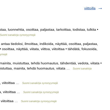
viittoilla
a, luonnehtia, osoittaa, paljastaa, tarkoittaa, todistaa, tulkita •
Suomi sanakirja synonyymejä
 antaa tiedoksi, ilmoittaa, indikoida, näyttää, osoittaa, paljastaa,
osoittaa, näyttää, viitata, viittoa, viitoittaa • tähdätä, fokusoida,
yymejä
ainita, muistuttaa, tehdä huomautus, tähdentää, vedota, viitata •
 • muistuttaa, mainita, tehdä huomautus, viitata …
Suomi sanakirja
oa, viitoittaa …
Suomi sanakirja synonyymejä
oa, viitoittaa …
Suomi sanakirja synonyymejä
a, viitoittaa …
Suomi sanakirja synonyymejä