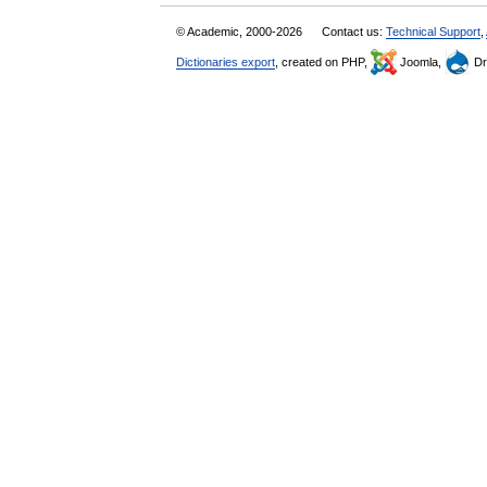
© Academic, 2000-2026
Contact us:
Technical Support
,
Dictionaries export
, created on PHP,
Joomla,
Dr