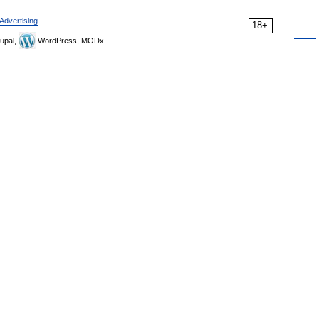
Advertising
18+
upal,
WordPress, MODx.